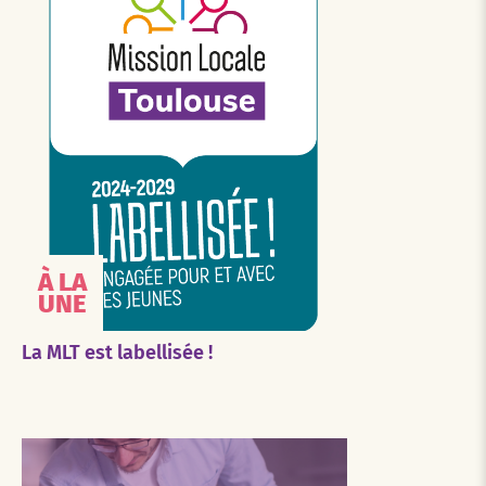
À LA
UNE
La MLT est labellisée !