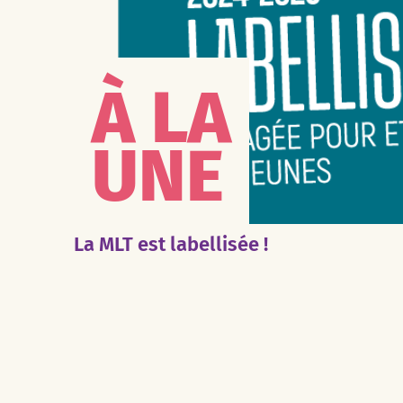
À LA
UNE
La MLT est labellisée !