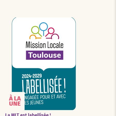
À LA
UNE
La MLT est labellisée !