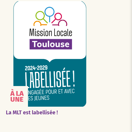
À LA
UNE
La MLT est labellisée !