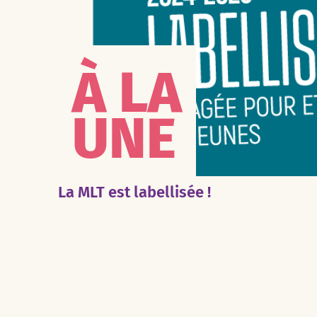
À LA
UNE
La MLT est labellisée !