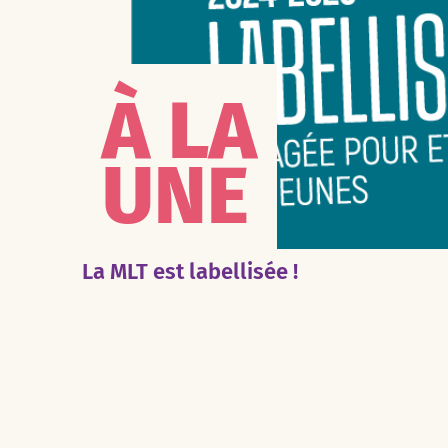
À LA
UNE
La MLT est labellisée !