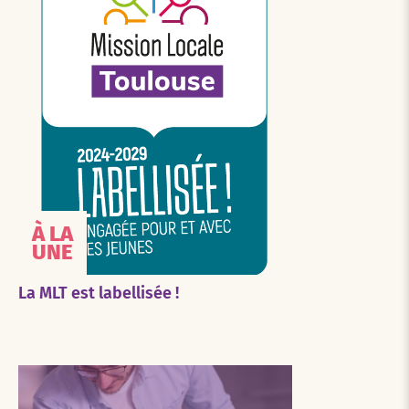
À LA
UNE
La MLT est labellisée !