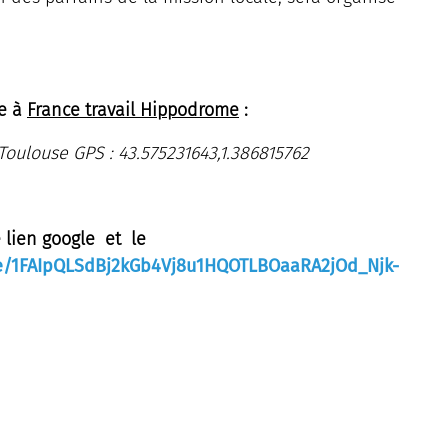
re à
France travail Hippodrome
:
oulouse GPS : 43.575231643,1.386815762
e lien google et le
/e/1FAIpQLSdBj2kGb4Vj8u1HQOTLBOaaRA2jOd_Njk-