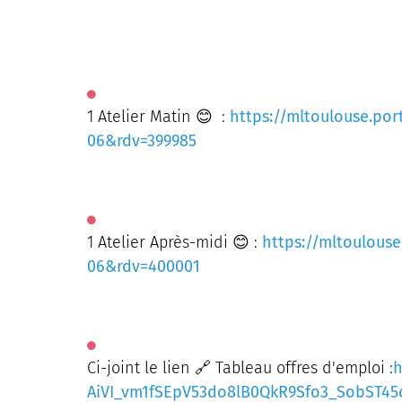
1 Atelier Matin 😊 :
https://mltoulouse.port
06&rdv=399985
1 Atelier Après-midi 😊 :
https://mltoulouse
06&rdv=400001
Ci-joint le lien 🔗 Tableau offres d'emploi :
h
AiVI_vm1fSEpV53do8lB0QkR9Sfo3_SobST45cs