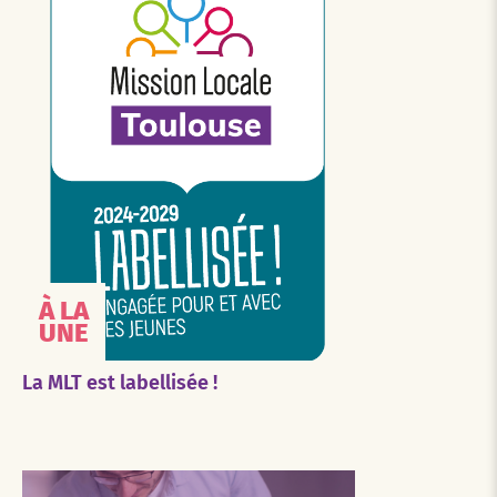
À LA
UNE
La MLT est labellisée !