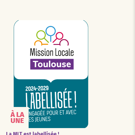
À LA
UNE
La MLT est labellisée !