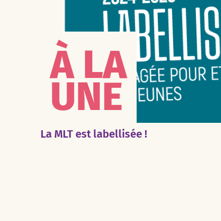
À LA
UNE
La MLT est labellisée !