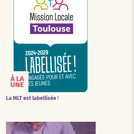
À LA
UNE
La MLT est labellisée !