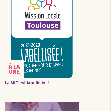
À LA
UNE
La MLT est labellisée !