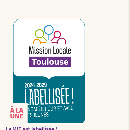
À LA
UNE
La MLT est labellisée !