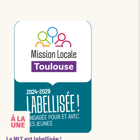
À LA
UNE
La MLT est labellisée !