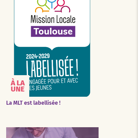
À LA
UNE
La MLT est labellisée !