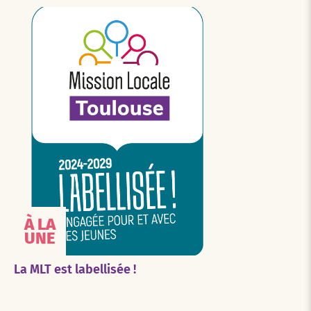
À LA
UNE
La MLT est labellisée !