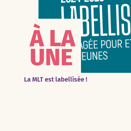
À LA
UNE
La MLT est labellisée !