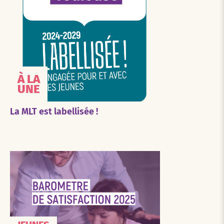
À LA
UNE
La MLT est labellisée !