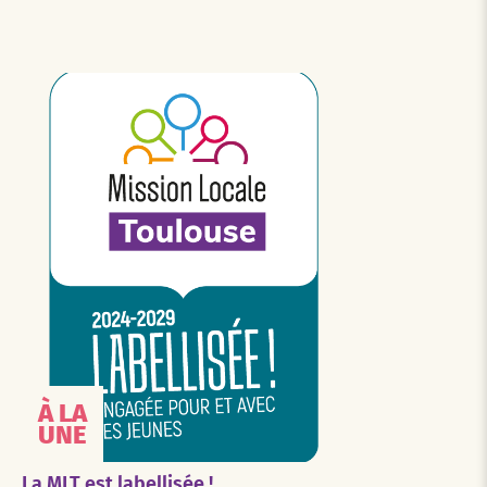
À LA
UNE
La MLT est labellisée !