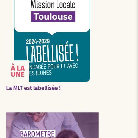
À LA
UNE
La MLT est labellisée !