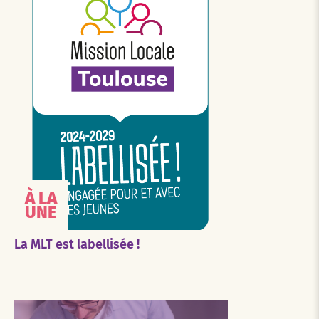
À LA
UNE
La MLT est labellisée !