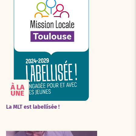
À LA
UNE
La MLT est labellisée !