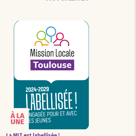
À LA
UNE
La MLT est labellisée !