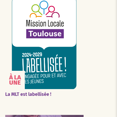
À LA
UNE
La MLT est labellisée !