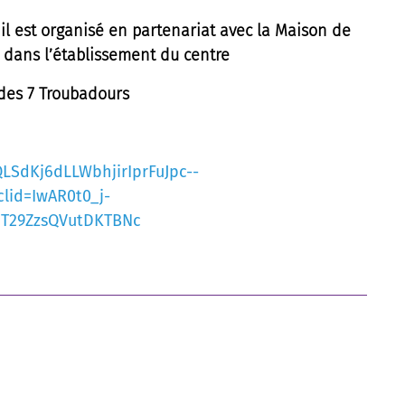
il est organisé en partenariat avec la Maison de
u dans l’établissement du centre
des 7 Troubadours
QLSdKj6dLLWbhjirIprFuJpc--
lid=IwAR0t0_j-
T29ZzsQVutDKTBNc