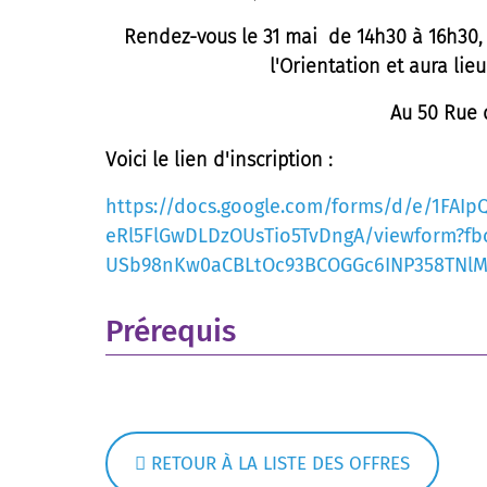
Rendez-vous le 31 mai de 14h30 à 16h30, 
l'Orientation et aura lie
Au
50 Rue 
Voici le lien d'inscription :
https://docs.google.com/forms/d/e/1FAIp
eRl5FlGwDLDzOUsTio5TvDngA/viewform?fbc
USb98nKw0aCBLtOc93BCOGGc6INP358TNlM
Prérequis
RETOUR À LA LISTE DES OFFRES