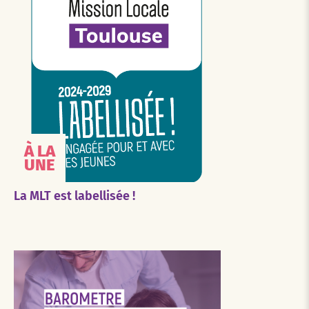
À LA
UNE
La MLT est labellisée !