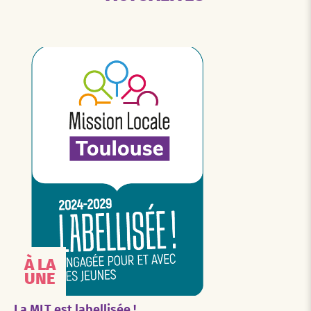
À LA
UNE
La MLT est labellisée !