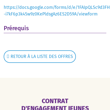
https://docs.google.com/forms/d/e/1FAIpQLSc9d3F
-i7kF6p3k45w9z0KePldsgAz6ES2D59A/viewform
Prérequis
RETOUR À LA LISTE DES OFFRES
CONTRAT
D'ENGAGEMENT JEUNES