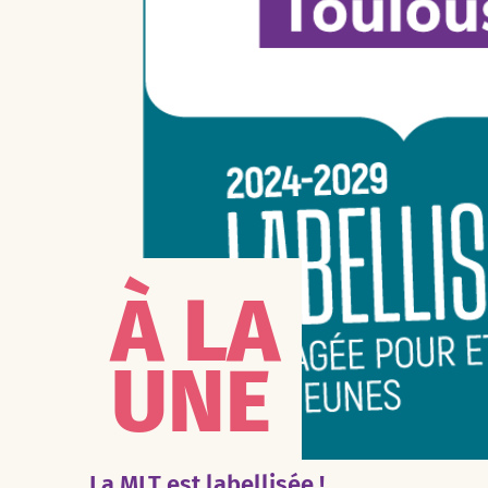
À LA
UNE
La MLT est labellisée !