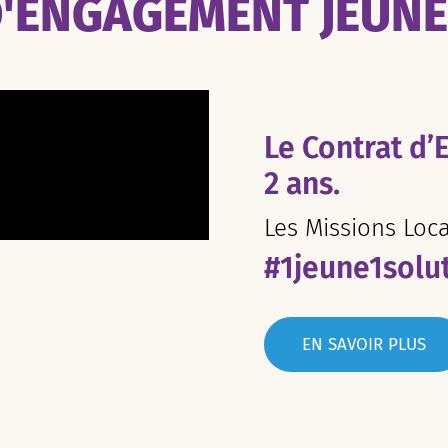
'ENGAGEMENT JEUN
Le Contrat d’
2 ans.
Les Missions Loc
#1jeune1solu
EN SAVOIR PLUS